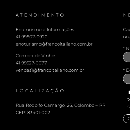
ATENDIMENTO
N
Enoturismo e Informações
Ca
41 99807-0920
no
enoturismo@francoitaliano.com.br
* 
Compra de Vinhos
41 99527-0077
vendas1@francoitaliano.com.br
* E
LOCALIZAÇÃO
t
Rua Rodolfo Camargo, 26, Colombo – PR
c
CEP: 83401-002